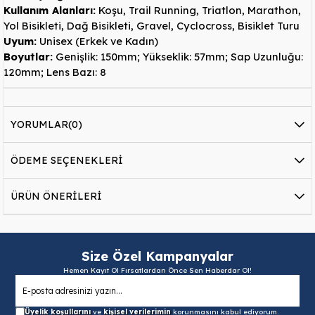
Kullanım Alanları:
Koşu, Trail Running, Triatlon, Marathon,
Yol Bisikleti, Dağ Bisikleti, Gravel, Cyclocross, Bisiklet Turu
Uyum:
Unisex (Erkek ve Kadın)
Boyutlar:
Genişlik: 150mm; Yükseklik: 57mm; Sap Uzunluğu:
120mm; Lens Bazı: 8
YORUMLAR
(0)
ÖDEME SEÇENEKLERI
ÜRÜN ÖNERILERI
Size Özel Kampanyalar
Hemen Kayıt Ol Fırsatlardan Önce Sen Haberdar Ol!
Üyelik koşullarını
ve
kişisel verilerimin
korunmasını kabul ediyorum.