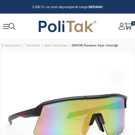
3.000 TL ve üzeri alışverişlerde kargo
BEDAVA!
0
Anasayfa
Gözlükler
Spor Gözlükleri
DEMON Roubaix Spor Gözlüğü