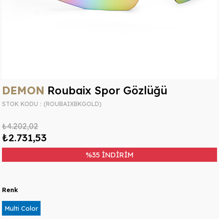
DEMON
Roubaix Spor Gözlüğü
STOK KODU
(ROUBAIXBKGOLD)
₺4.202,02
₺2.731,53
%
35
İNDIRIM
Renk
Multi Color