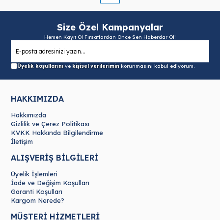
Size Özel Kampanyalar
Hemen Kayıt Ol Fırsatlardan Önce Sen Haberdar Ol!
Üyelik koşullarını
ve
kişisel verilerimin
korunmasını kabul ediyorum.
HAKKIMIZDA
Hakkımızda
Gizlilik ve Çerez Politikası
KVKK Hakkında Bilgilendirme
İletişim
ALIŞVERİŞ BİLGİLERİ
Üyelik İşlemleri
İade ve Değişim Koşulları
Garanti Koşulları
Kargom Nerede?
MÜŞTERİ HİZMETLERİ