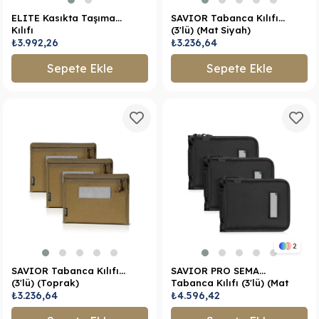
ELITE Kasıkta Taşıma
SAVIOR Tabanca Kılıfı
Kılıfı
(3'lü) (Mat Siyah)
₺3.992,26
₺3.236,64
Sepete Ekle
Sepete Ekle
2
SAVIOR Tabanca Kılıfı
SAVIOR PRO SEMA
(3'lü) (Toprak)
Tabanca Kılıfı (3'lü) (Mat
₺3.236,64
Siyah)
₺4.596,42