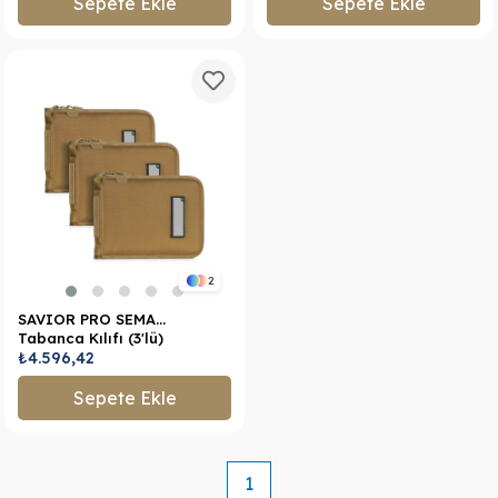
Sepete Ekle
Sepete Ekle
2
SAVIOR PRO SEMA
Tabanca Kılıfı (3'lü)
(Toprak)
₺4.596,42
Sepete Ekle
1