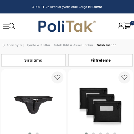
3.000 TL ve üzeri alışverişlerde kargo
BEDAVA!
0
Anasayfa
Çanta & Kılıflar
Silah Kılıf & Aksesuarları
Silah Kılıfları
Sıralama
Filtreleme