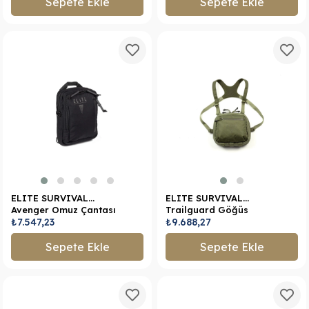
Sepete Ekle
Sepete Ekle
ELITE SURVIVAL
ELITE SURVIVAL
Avenger Omuz Çantası
Trailguard Göğüs
₺7.547,23
çantası
₺9.688,27
Sepete Ekle
Sepete Ekle