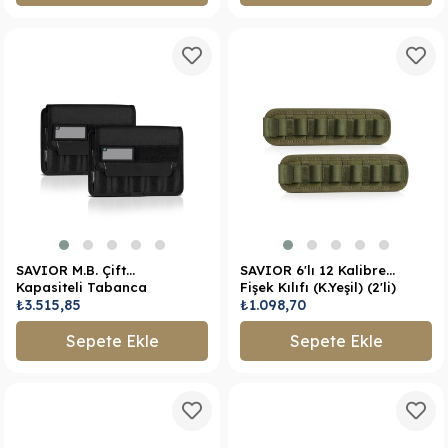
SAVIOR M.B. Çift
SAVIOR 6'lı 12 Kalibre
Kapasiteli Tabanca
Fişek Kılıfı (K.Yeşil) (2'li)
Şarjör Kılıfı (Siyah)
₺3.515,85
₺1.098,70
Sepete Ekle
Sepete Ekle