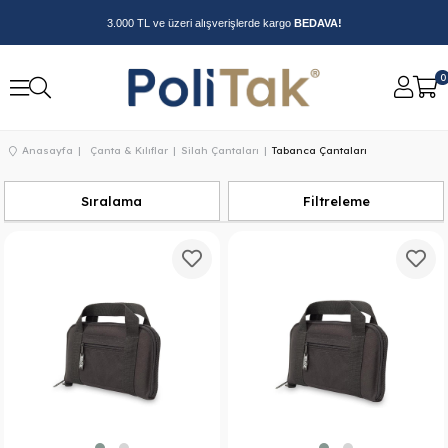
3.000 TL ve üzeri alışverişlerde kargo
BEDAVA!
0
Anasayfa
Çanta & Kılıflar
Silah Çantaları
Tabanca Çantaları
Sıralama
Filtreleme