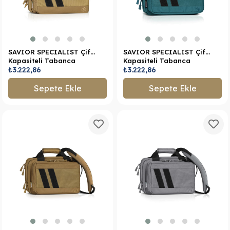
SAVIOR SPECIALIST Çift
SAVIOR SPECIALIST Çift
Kapasiteli Tabanca
Kapasiteli Tabanca
Çantası (Toprak)
₺3.222,86
Tabanca Çantası
₺3.222,86
(Turkuaz)
Sepete Ekle
Sepete Ekle