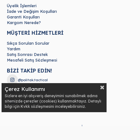
Üyelik İşlemleri
İade ve Değişim Koşulları
Garanti Koşulları
Kargom Nerede?
MÜŞTERİ HİZMETLERİ
Sıkça Sorulan Sorular
Yardım
Satış Sonrası Destek
Mesafeli Satış Sözleşmesi
BİZİ TAKİP EDİN!
@politak.tactical
Çerez Kullanımı
@politak.outdoor
Sizlere en iyi alışveriş deneyimini sunabilmek adına
sitemizde çerezler (cookies) kullanmaktayız. Detaylı
@tr.politak
bilgi için Kvkk sözleşmesini inceleyebilirsiniz.