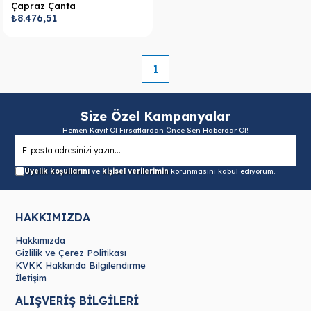
Çapraz Çanta
₺8.476,51
1
Size Özel Kampanyalar
Hemen Kayıt Ol Fırsatlardan Önce Sen Haberdar Ol!
Üyelik koşullarını
ve
kişisel verilerimin
korunmasını kabul ediyorum.
HAKKIMIZDA
Hakkımızda
Gizlilik ve Çerez Politikası
KVKK Hakkında Bilgilendirme
İletişim
ALIŞVERİŞ BİLGİLERİ