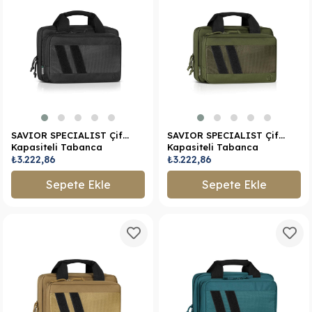
SAVIOR SPECIALIST Çift
SAVIOR SPECIALIST Çift
Kapasiteli Tabanca
Kapasiteli Tabanca
Çantası (Siyah)
₺3.222,86
Çantası (K.Yeşil)
₺3.222,86
Sepete Ekle
Sepete Ekle