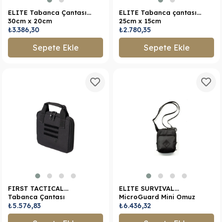
ELITE Tabanca Çantası,
ELITE Tabanca çantası,
30cm x 20cm
25cm x 15cm
₺3.386,30
₺2.780,35
Sepete Ekle
Sepete Ekle
FIRST TACTICAL
ELITE SURVIVAL
Tabanca Çantası
MicroGuard Mini Omuz
₺5.576,83
Çantası
₺6.436,32