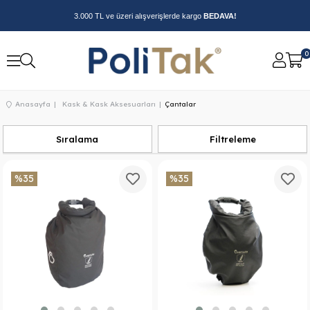
3.000 TL ve üzeri alışverişlerde kargo
BEDAVA!
0
Anasayfa
Kask & Kask Aksesuarları
Çantalar
Sıralama
Filtreleme
%35
%35