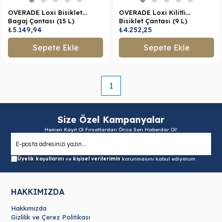
OVERADE Loxi Bisiklet
OVERADE Loxi Kilitli
Bagaj Çantası (15 L)
Bisiklet Çantası (9 L)
₺5.149,94
₺4.252,25
Sepete Ekle
Sepete Ekle
1
Size Özel Kampanyalar
Hemen Kayıt Ol Fırsatlardan Önce Sen Haberdar Ol!
Üyelik koşullarını
ve
kişisel verilerimin
korunmasını kabul ediyorum.
HAKKIMIZDA
Hakkımızda
Gizlilik ve Çerez Politikası