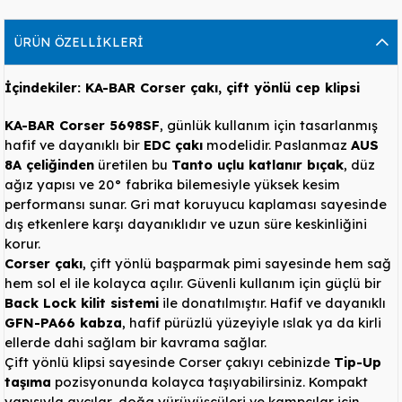
ÜRÜN ÖZELLIKLERI
İçindekiler: KA-BAR Corser çakı, çift yönlü cep klipsi
KA-BAR Corser 5698SF
, günlük kullanım için tasarlanmış
hafif ve dayanıklı bir
EDC çakı
modelidir. Paslanmaz
AUS
8A çeliğinden
üretilen bu
Tanto uçlu katlanır bıçak
, düz
ağız yapısı ve 20° fabrika bilemesiyle yüksek kesim
performansı sunar. Gri mat koruyucu kaplaması sayesinde
dış etkenlere karşı dayanıklıdır ve uzun süre keskinliğini
korur.
Corser çakı
, çift yönlü başparmak pimi sayesinde hem sağ
hem sol el ile kolayca açılır. Güvenli kullanım için güçlü bir
Back Lock kilit sistemi
ile donatılmıştır. Hafif ve dayanıklı
GFN-PA66 kabza
, hafif pürüzlü yüzeyiyle ıslak ya da kirli
ellerde dahi sağlam bir kavrama sağlar.
Çift yönlü klipsi sayesinde Corser çakıyı cebinizde
Tip-Up
taşıma
pozisyonunda kolayca taşıyabilirsiniz. Kompakt
yapısıyla avcılar, doğa yürüyüşçüleri ve kampçılar için