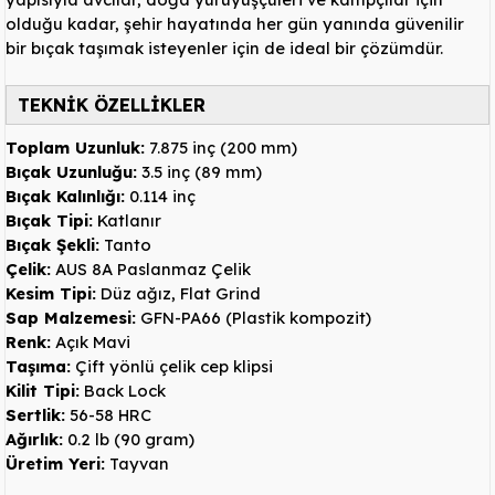
olduğu kadar, şehir hayatında her gün yanında güvenilir
bir bıçak taşımak isteyenler için de ideal bir çözümdür.
TEKNİK ÖZELLİKLER
Toplam Uzunluk:
7.875 inç (200 mm)
Bıçak Uzunluğu:
3.5 inç (89 mm)
Bıçak Kalınlığı:
0.114 inç
Bıçak Tipi:
Katlanır
Bıçak Şekli:
Tanto
Çelik:
AUS 8A Paslanmaz Çelik
Kesim Tipi:
Düz ağız, Flat Grind
Sap Malzemesi:
GFN-PA66 (Plastik kompozit)
Renk:
Açık Mavi
Taşıma:
Çift yönlü çelik cep klipsi
Kilit Tipi:
Back Lock
Sertlik:
56-58 HRC
Ağırlık:
0.2 lb (90 gram)
Üretim Yeri:
Tayvan