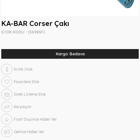
KA-BAR Corser Çakı
STOK KODU
(5698SF)
Kargo Bedava
Kritik Stok
Favorilere Ekle
İstek Listeme Ekle
Karşılaştır
Fiyat Düşünce Haber Ver
Gelince Haber Ver