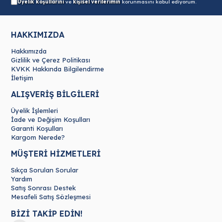
Üyelik koşullarını
ve
kişisel verilerimin
korunmasını kabul ediyorum.
HAKKIMIZDA
Hakkımızda
Gizlilik ve Çerez Politikası
KVKK Hakkında Bilgilendirme
İletişim
ALIŞVERİŞ BİLGİLERİ
Üyelik İşlemleri
İade ve Değişim Koşulları
Garanti Koşulları
Kargom Nerede?
MÜŞTERİ HİZMETLERİ
Sıkça Sorulan Sorular
Yardım
Satış Sonrası Destek
Mesafeli Satış Sözleşmesi
BİZİ TAKİP EDİN!