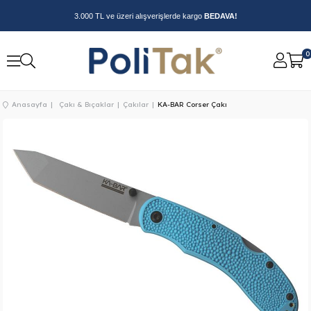
3.000 TL ve üzeri alışverişlerde kargo
BEDAVA!
0
Anasayfa
Çakı & Bıçaklar
Çakılar
KA-BAR Corser Çakı