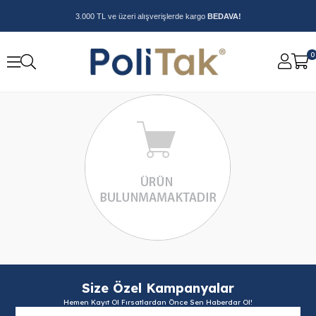
3.000 TL ve üzeri alışverişlerde kargo
BEDAVA!
0
Size Özel Kampanyalar
Hemen Kayıt Ol Fırsatlardan Önce Sen Haberdar Ol!